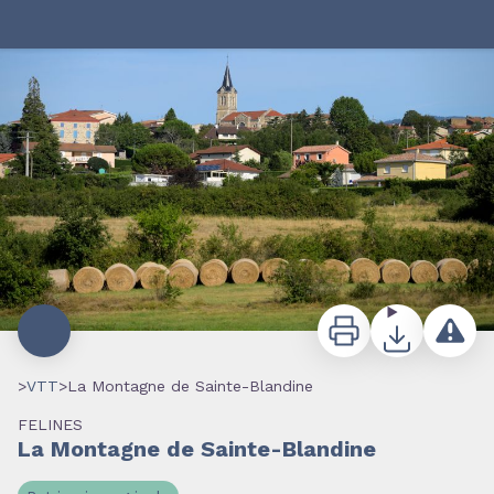
La Montagne de Sainte-Blandine
Vue sur le village de Félines - Renaud Vezin
Imprimer
Télécharger
Signale
>
VTT
>
La Montagne de Sainte-Blandine
FELINES
La Montagne de Sainte-Blandine